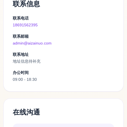
联系信息
联系电话
18691562395
联系邮箱
admin@aizainuo.com
联系地址
地址信息待补充
办公时间
09:00 - 18:30
在线沟通