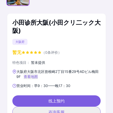
小田诊所大阪(小田クリ二ック大
阪)
大阪府
暂无
（0条评价）
特色项目：
暂未提供
大阪府大阪市北区曾根崎2丁目15番29号ADビル梅田
9F
查看地图
营业时间：早9：30——晚17：30
线上预约
咨询客服