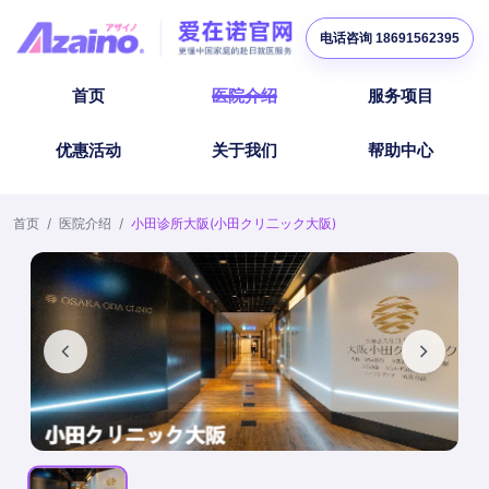
电话咨询 18691562395
首页
医院介绍
服务项目
优惠活动
关于我们
帮助中心
首页
/
医院介绍
/
小田诊所大阪(小田クリ二ック大阪)