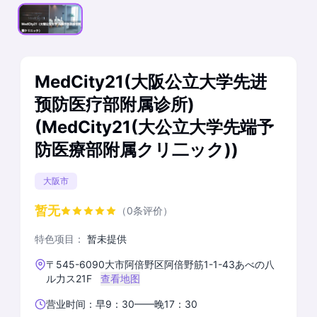
MedCity21(大阪公立大学先进
预防医疗部附属诊所)
(MedCity21(大公立大学先端予
防医療部附属クリ二ック))
大阪市
暂无
（0条评价）
特色项目：
暂未提供
〒545-6090大市阿倍野区阿倍野筋1-1-43あべの八
ル力ス21F
查看地图
营业时间：早9：30——晚17：30