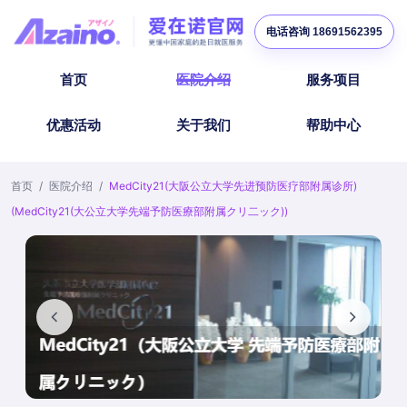
电话咨询 18691562395
首页
医院介绍
服务项目
优惠活动
关于我们
帮助中心
首页
/
医院介绍
/
MedCity21(大阪公立大学先进预防医疗部附属诊所)
(MedCity21(大公立大学先端予防医療部附属クリ二ック))