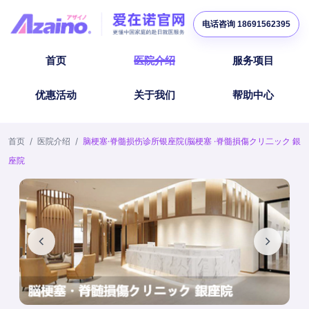
电话咨询 18691562395
首页
医院介绍
服务项目
优惠活动
关于我们
帮助中心
首页
/
医院介绍
/
脑梗塞·脊髓损伤诊所银座院(脳梗塞 ·脊髓損傷クリ二ック 銀
座院