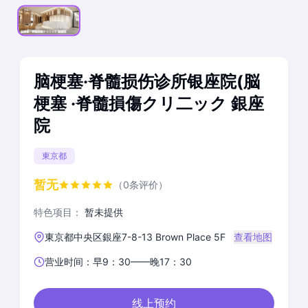
脑梗塞·脊髓损伤诊所银座院(脳
梗塞 ·脊髓損傷クリ二ック 銀座
院
東京都
暂无
（0条评价）
特色项目：
暂未提供
東京都中央区銀座7-8-13 Brown Place 5F
查看地图
营业时间：早9：30——晚17：30
线上预约