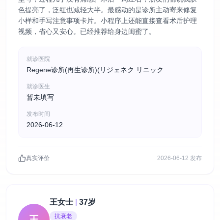
色提亮了，泛红也减轻大半。最感动的是诊所主动寄来修复
小样和手写注意事项卡片。小程序上还能直接查看术后护理
视频，省心又安心。已经推荐给身边闺蜜了。
就诊医院
Regene诊所(再生诊所)(リジェネク リニック
就诊医生
暂未填写
发布时间
2026-06-12
真实评价
2026-06-12 发布
王女士
|
37岁
抗衰老
王