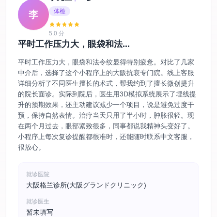
体检
李
5.0 分
平时工作压力大，眼袋和法...
平时工作压力大，眼袋和法令纹显得特别疲惫。对比了几家
中介后，选择了这个小程序上的大阪抗衰专门院。线上客服
详细分析了不同医生擅长的术式，帮我约到了擅长微创提升
的院长面诊。实际到院后，医生用3D模拟系统展示了埋线提
升的预期效果，还主动建议减少一个项目，说是避免过度干
预，保持自然表情。治疗当天只用了半小时，肿胀很轻。现
在两个月过去，眼部紧致很多，同事都说我精神头变好了。
小程序上每次复诊提醒都很准时，还能随时联系中文客服，
很放心。
就诊医院
大阪格兰诊所(大阪グランドクリニック)
就诊医生
暂未填写