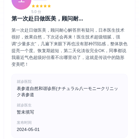
5.0 分
第一次赴日做医美，顾问耐...
第一次赴日做医美，顾问耐心解答所有疑问，日本医生技术
很好，效果自然，下次还会再来！医生技术超级细腻，强
调“少量多次”，几遍下来眼下再也没有那种凹陷感，整体肤色
提亮一个度。恢复期超短，第二天化淡妆完全OK，同事都说
我最近气色超级好但看不出哪里动了，这就是传说中的隐形
变美吧！
就诊医院
表参道自然和谐诊所(ナチュラル八一モニークリニッ
ク表参道
就诊医生
暂未填写
发布时间
2024-05-01