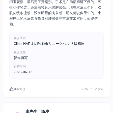
闭眼观察，最后定了开扇形。手术是在局部麻醉下做的，医
生动作轻柔，还放着轻音乐缓解紧张。现在术后三个月，双
眼皮线条流畅，没有明显的肉条感，朋友都说像天生的。小
程序上的术后饮食指导和肿胀处理方法非常实用，值得信
赖。
就诊医院
Clinic HARU大阪梅田(リニークハル 大阪梅田
就诊医生
暂未填写
发布时间
2026-06-12
真实评价
2026-06-12 发布
李先生
|
45岁