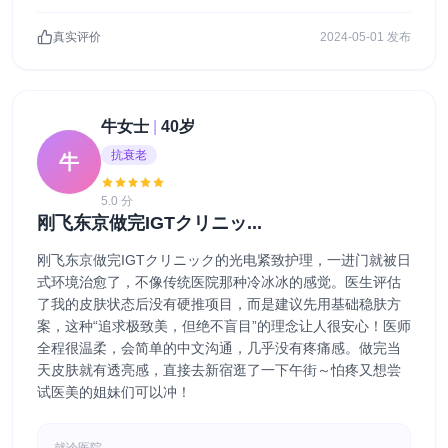
真实评价
2024-05-01 发布
牛女士
|
40岁
抗衰老
牛
5.0 分
刚飞东京做完IGTクリニッ...
刚飞东京做完IGTクリニック的光电紧致护理，一进门就被日
式环境治愈了，不像传统医院那种冷冰冰的感觉。医生评估
了我的皮肤状态后没有硬推项目，而是建议先用基础稳肤方
案，这种“追求极致美，但绝不盲目”的理念让人很安心！医师
全程很温柔，会简单的中文沟通，几乎没有疼痛感。做完当
天皮肤就有透亮感，直接去新宿逛了一下午街～怕疼又想尝
试医美的姐妹们可以冲！
就诊医院