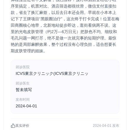
序里搞定，机票对比、酒店筛选都很丝滑，微信支付直接扣
款，省去了换汇麻烦，以后去日本还会用。早就在小本本上
记下了王牌项目“黑眼圈治疗”，这次终于打卡完成！位置在梅
田商圈核心地带，北新地站徒步即达，逛街看病两不误。这
里的光电皮肤管理（约2万—6万日元）把肤色不均、细纹和
毛孔问题一网打尽，绝不是做一次就完事的短期护理。最惊
艳的是局部麻醉效果，整个过程没有心理负担，适合想要长
期皮肤管理的姐妹。
就诊医院
ICVS東京クリニック(ICVS東京クリニッ
就诊医生
暂未填写
发布时间
2024-04-01
真实评价
2024-04-01 发布