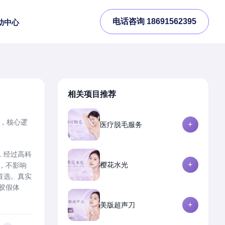
电话咨询 18691562395
助中心
相关项目推荐
”，核心逻
+
医疗脱毛服务
，经过高科
+
樱花水光
，不影响
首选。真实
胶假体
+
美版超声刀