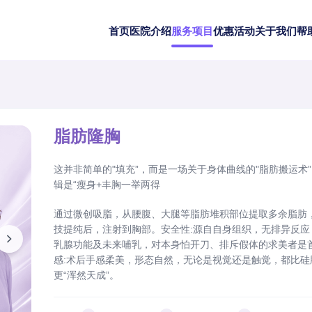
首页
医院介绍
服务项目
优惠活动
关于我们
帮
脂肪隆胸
这并非简单的"填充”，而是一场关于身体曲线的"脂肪搬运术
辑是“瘦身+丰胸一举两得
通过微创吸脂，从腰腹、大腿等脂肪堆积部位提取多余脂肪
技提纯后，注射到胸部。安全性:源自自身组织，无排异反应
乳腺功能及未来哺乳，对本身怕开刀、排斥假体的求美者是
感:术后手感柔美，形态自然，无论是视觉还是触觉，都比硅
更“浑然天成”。