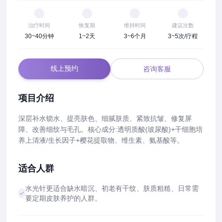
治疗时间
恢复期
维持时间
建议次数
30~40分钟
1~2天
3~6个月
3~5次/疗程
线上预约
咨询客服
项目介绍
深层补水锁水、提亮肤色、细腻肤质、紧致抗皱、修复屏
障、改善细纹与毛孔。核心成分:透明质酸(玻尿酸)+干细胞培
养上清液/生长因子+樱花提取物、维生素、氨基酸等。
适合人群
水光针更适合缺水暗沉、初老有干纹、肤质粗糙、日常需
要定期皮肤养护的人群。