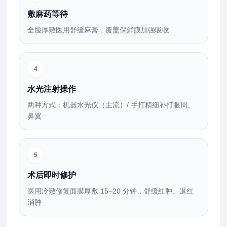
敷麻药等待
全脸厚敷医用舒缓麻膏，覆盖保鲜膜加强吸收
4
水光注射操作
两种方式：机器水光仪（主流）/ 手打精细补打眼周、
鼻翼
5
术后即时修护
医用冷敷修复面膜厚敷 15–20 分钟，舒缓红肿、退红
消肿