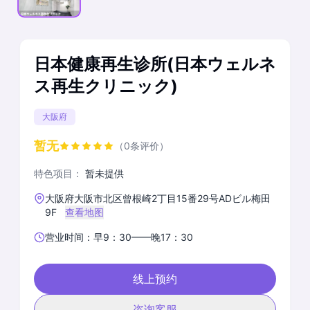
日本健康再生诊所(日本ウェルネ
ス再生クリニック)
大阪府
暂无
（0条评价）
特色项目：
暂未提供
大阪府大阪市北区曾根崎2丁目15番29号ADビル梅田
9F
查看地图
营业时间：早9：30——晚17：30
线上预约
咨询客服