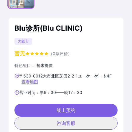
Blu诊所(Blu CLINIC)
大阪市
暂无
（0条评价）
特色项目：
暂未提供
〒530-0012大市北区芝田2-2-1ユ一ケ一ゲ一卜4F
查看地图
营业时间：早9：30——晚17：30
线上预约
咨询客服