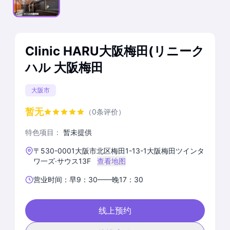
Clinic HARU大阪梅田(リニーク
ハル 大阪梅田
大阪市
暂无
（0条评价）
特色项目：
暂未提供
〒530-0001大阪市北区梅田1-13-1大阪梅田ツインタ
ワ一ズ·サウス13F
查看地图
营业时间：早9：30——晚17：30
线上预约