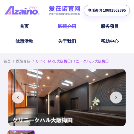
电话咨询 18691562395
首页
医院介绍
服务项目
优惠活动
关于我们
帮助中心
首页
/
医院介绍
/
Clinic HARU大阪梅田(リニークハル 大阪梅田