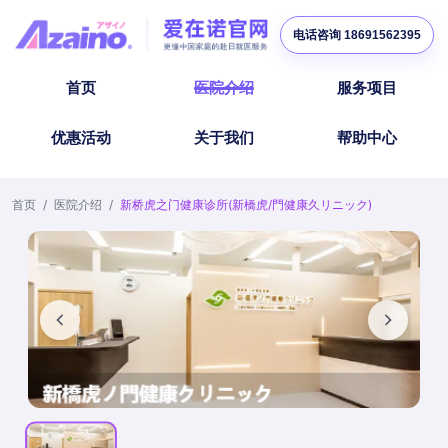
电话咨询 18691562395
首页
医院介绍
服务项目
优惠活动
关于我们
帮助中心
首页
/
医院介绍
/
新桥虎之门健康诊所(新橋虎/門健康久リニック)