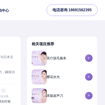
电话咨询 18691562395
助中心
相关项目推荐
助与日本主
+
医疗脱毛服务
约，确保治
+
樱花水光
+
美版超声刀
建议次数
~5次/疗程